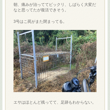
朝、痛みが治っててビックリ、しばらく大変だ
キ
なと思ってたが復活できそう。
ッ
プ
3号はこ罠がまた閉まってる。
エサはほとんど残ってて、足跡もわからない。