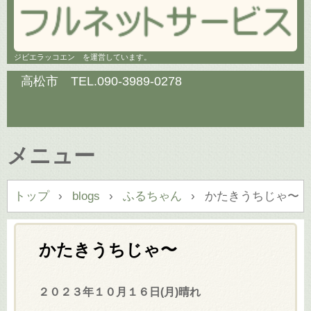
ジビエラッコエン を運営しています。
高松市 TEL.
090-3989-0278
メニュー
コ
トップ
›
blogs
›
ふるちゃん
›
かたきうちじゃ〜
ン
テ
ン
かたきうちじゃ〜
ツ
へ
２０２３年１０月１６日(月)晴れ
ス