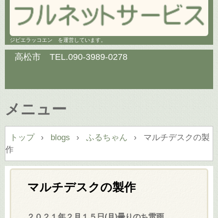
ジビエラッコエン を運営しています。
高松市 TEL.
090-3989-0278
メニュー
コ
トップ
›
blogs
›
ふるちゃん
›
マルチデスクの製
ン
作
テ
ン
ツ
マルチデスクの製作
へ
ス
２０２１年２月１５日(月)曇りのち雷雨