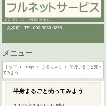
ジビエラッコエン を運営しています。
高松市 TEL.
090-3989-0278
メニュー
コ
トップ
›
blogs
›
ふるちゃん
›
半身まるごと売っ
ン
てみよう
テ
ン
ツ
半身まるごと売ってみよう
へ
ス
２０２３年２月２６日(日)晴れ