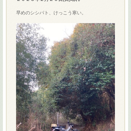
キ
早めのシシパト、けっこう寒い。
ッ
プ