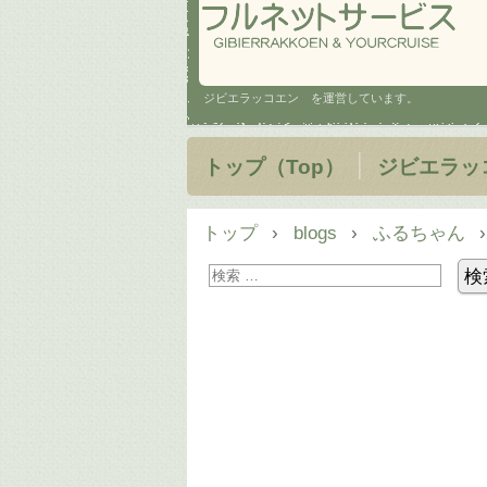
ジビエラッコエン を運営しています。
トップ（Top）
ジビエラッ
トップ
›
blogs
›
ふるちゃん
›